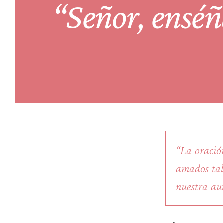
“Señor, enséñ
“La oración
amados tal
nuestra au