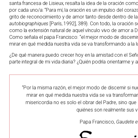
santa francesa de Lisieux, resalta la idea de la oración co
por cada uno/a: “Para mí, la
oración
es un impulso del corazón
grito de reconocimiento y de amor tanto desde dentro de la 
autobiographiques
[París, 1992], 389). Con todo, la oración 
como la extensión natural de aquel vínculo vivo de amor a D
Como señala el papa Francisco: “el mejor modo de discernir
mirar en qué medida nuestra vida se va transformando a la lu
¿De qué manera puedo crecer hoy en la amistad con el Señ
parte integral de mi vida diaria? ¿Quién podría orientarme y
“Por la misma razón, el mejor modo de discernir si n
mirar en qué medida nuestra vida se va transformand
misericordia no es solo el obrar del Padre, sino que e
quiénes son realmente sus ve
Papa Francisco,
Gaudete et