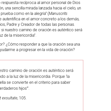
mo respuesta recíproca al amor personal de Dios
, una sencilla mirada lanzada hacia el cielo, un
prueba como en la alegría” (
Manuscrits
se autentifica en el amor concreto a los demás,
ios, Padre y Creador de todas las personas.
 si nuestro camino de oración es auténtico será
z de la misericordia”.
or? ¿Cómo responder a que la oración sea una
 ayudarme a progresar en la vida de oración?
uestro camino de oración es auténtico será
o a la luz de la misericordia. Porque ‘la
lla se convierte en el criterio para saber
rdaderos hijos’”.
 exsultate
, 105.