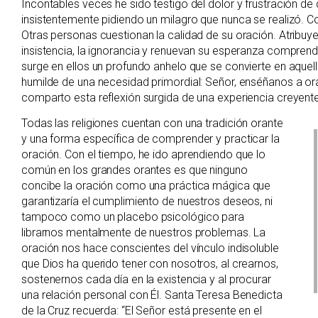
Incontables veces he sido testigo del dolor y frustración d
insistentemente pidiendo un milagro que nunca se realizó. C
Otras personas cuestionan la calidad de su oración. Atribuyen
insistencia, la ignorancia y renuevan su esperanza compren
surge en ellos un profundo anhelo que se convierte en aque
humilde de una necesidad primordial: Señor, enséñanos a orar
comparto esta reflexión surgida de una experiencia creyent
Todas las religiones cuentan con una tradición orante
y una forma específica de comprender y practicar la
oración. Con el tiempo, he ido aprendiendo que lo
común en los grandes orantes es que ninguno
concibe la oración como una práctica mágica que
garantizaría el cumplimiento de nuestros deseos, ni
tampoco como un placebo psicológico para
librarnos mentalmente de nuestros problemas. La
oración nos hace conscientes del vínculo indisoluble
que Dios ha querido tener con nosotros, al crearnos,
sostenernos cada día en la existencia y al procurar
una relación personal con Él. Santa Teresa Benedicta
de la Cruz recuerda: “El Señor está presente en el