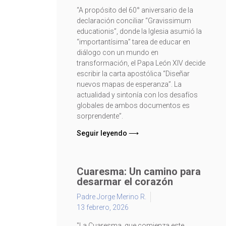
“A propósito del 60° aniversario de la
declaración conciliar “Gravissimum
educationis”, donde la Iglesia asumió la
“importantísima” tarea de educar en
diálogo con un mundo en
transformación, el Papa León XIV decide
escribir la carta apostólica “Diseñar
nuevos mapas de esperanza”. La
actualidad y sintonía con los desafíos
globales de ambos documentos es
sorprendente”.
Seguir leyendo ⟶
Cuaresma: Un camino para
desarmar el corazón
Padre Jorge Merino R.
13 febrero, 2026
"La Cuaresma, que comienza este