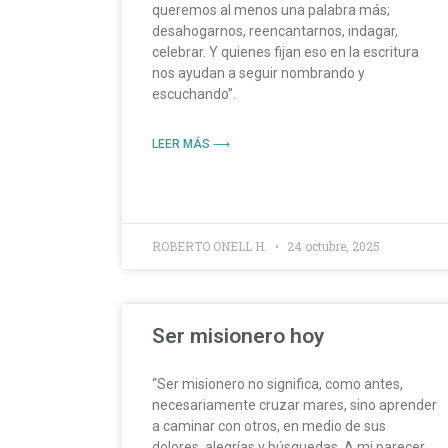
queremos al menos una palabra más;
desahogarnos, reencantarnos, indagar,
celebrar. Y quienes fijan eso en la escritura
nos ayudan a seguir nombrando y
escuchando”.
LEER MÁS ⟶
ROBERTO ONELL H.
24 octubre, 2025
Ser misionero hoy
“Ser misionero no significa, como antes,
necesariamente cruzar mares, sino aprender
a caminar con otros, en medio de sus
dolores, alegrías y búsquedas. A mi parecer,