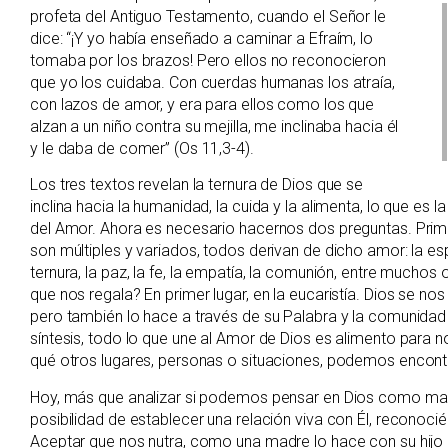
profeta del Antiguo Testamento, cuando el Señor le
dice: “¡Y yo había enseñado a caminar a Efraím, lo
tomaba por los brazos! Pero ellos no reconocieron
que yo los cuidaba. Con cuerdas humanas los atraía,
con lazos de amor, y era para ellos como los que
alzan a un niño contra su mejilla, me inclinaba hacia él
y le daba de comer” (Os 11,3-4).
Los tres textos revelan la ternura de Dios que se
inclina hacia la humanidad, la cuida y la alimenta, lo que es 
del Amor. Ahora es necesario hacernos dos preguntas. Prime
son múltiples y variados, todos derivan de dicho amor: la espera
ternura, la paz, la fe, la empatía, la comunión, entre mucho
que nos regala? En primer lugar, en la eucaristía. Dios se n
pero también lo hace a través de su Palabra y la comunidad 
síntesis, todo lo que une al Amor de Dios es alimento para n
qué otros lugares, personas o situaciones, podemos encontr
Hoy, más que analizar si podemos pensar en Dios como mad
posibilidad de establecer una relación viva con Él, reconoc
Aceptar que nos nutra, como una madre lo hace con su hijo o 