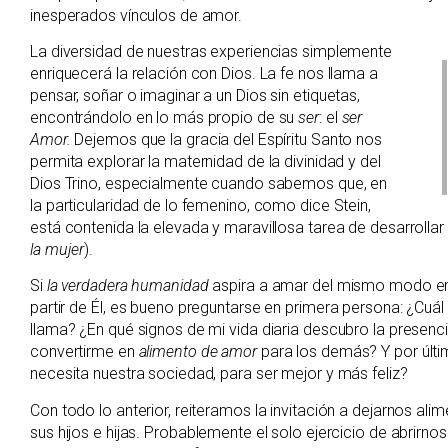
inesperados vínculos de amor.
La diversidad de nuestras experiencias simplemente
enriquecerá la relación con Dios. La fe nos llama a
pensar, soñar o imaginar a un Dios sin etiquetas,
encontrándolo en lo más propio de su
ser
: el
ser
Amor.
Dejemos que la gracia del Espíritu Santo nos
permita explorar la maternidad de la divinidad y del
Dios Trino, especialmente cuando sabemos que, en
la particularidad de lo femenino, como dice Stein,
está contenida la elevada y maravillosa tarea de desarrollar
la mujer
).
Si
la verdadera humanidad
aspira a amar del mismo modo en 
partir de Él, es bueno preguntarse en primera persona: ¿Cu
llama? ¿En qué signos de mi vida diaria descubro la presen
convertirme en
alimento de amor
para los demás? Y por últi
necesita nuestra sociedad, para ser mejor y más feliz?
Con todo lo anterior, reiteramos la invitación a dejarnos al
sus hijos e hijas. Probablemente el solo ejercicio de abrirno