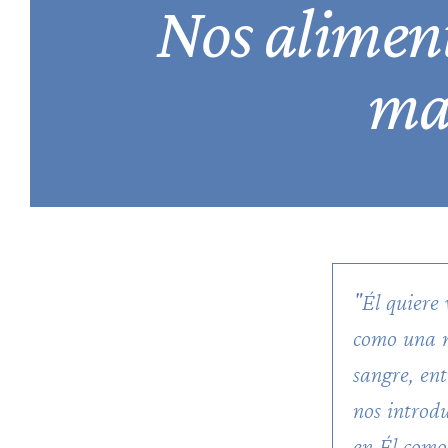
Nos alimen
mad
"Él quiere
como una m
sangre, ent
nos introd
en Él como