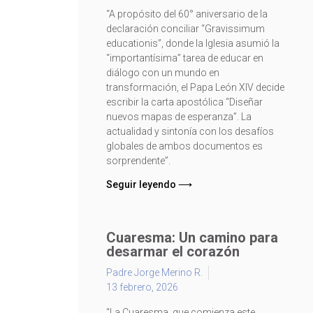
“A propósito del 60° aniversario de la
declaración conciliar “Gravissimum
educationis”, donde la Iglesia asumió la
“importantísima” tarea de educar en
diálogo con un mundo en
transformación, el Papa León XIV decide
escribir la carta apostólica “Diseñar
nuevos mapas de esperanza”. La
actualidad y sintonía con los desafíos
globales de ambos documentos es
sorprendente”.
Seguir leyendo ⟶
Cuaresma: Un camino para
desarmar el corazón
Padre Jorge Merino R.
13 febrero, 2026
"La Cuaresma, que comienza este