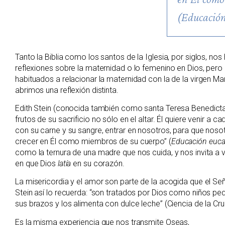
(Educación
Tanto la Biblia como los santos de la Iglesia, por siglos, n
reflexiones sobre la maternidad o lo femenino en Dios, per
habituados a relacionar la maternidad con la de la virgen M
abrimos una reflexión distinta.
Edith Stein (conocida también como santa Teresa Benedicta 
frutos de su sacrificio no sólo en el altar. Él quiere venir a
con su carne y su sangre, entrar en nosotros, para que noso
crecer en Él como miembros de su cuerpo” (
Educación eucar
como la ternura de una madre que nos cuida, y nos invita a 
en que Dios
latía
en su corazón.
La misericordia y el amor son parte de la acogida que el Señ
Stein así lo recuerda: “son tratados por Dios como niños pe
sus brazos y los alimenta con dulce leche” (Ciencia de la Cru
Es la misma experiencia que nos transmite Oseas,