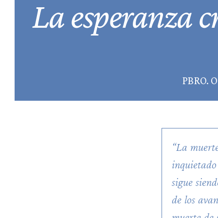
La esperanza cr
PBRO. 
“La muerte
inquietado
sigue siend
de los avan
muerte de s