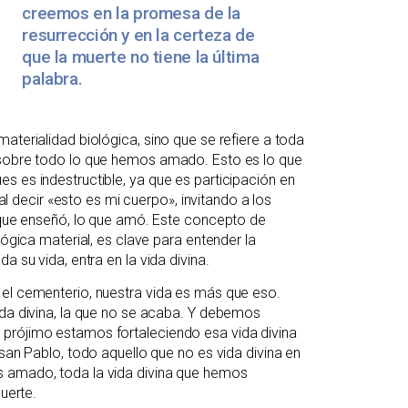
creemos en la promesa de la
resurrección y en la certeza de
que la muerte no tiene la última
palabra.
aterialidad biológica, sino que se refiere a toda
y sobre todo lo que hemos amado. Esto es lo que
s es indestructible, ya que es participación en
 al decir «esto es mi cuerpo», invitando a los
o que enseñó, lo que amó. Este concepto de
lógica material, es clave para entender la
a su vida, entra en la vida divina.
 el cementerio, nuestra vida es más que eso.
ida divina, la que no se acaba. Y debemos
 prójimo estamos fortaleciendo esa vida divina
 san Pablo, todo aquello que no es vida divina en
s amado, toda la vida divina que hemos
uerte.