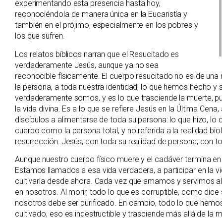
experimentando esta presencia hasta hoy,
reconociéndola de manera única en la Eucaristía y
también en el prójimo, especialmente en los pobres y
los que sufren.
Los relatos bíblicos narran que el Resucitado es
verdaderamente Jesús, aunque ya no sea
reconocible físicamente. El cuerpo resucitado no es de una m
la persona, a toda nuestra identidad, lo que hemos hecho 
verdaderamente somos, y es lo que trasciende la muerte, pue
la vida divina. Es a lo que se refiere Jesús en la Última Cena,
discípulos a alimentarse de toda su persona: lo que hizo, l
cuerpo como la persona total, y no referida a la realidad bio
resurrección: Jesús, con toda su realidad de persona, con tod
Aunque nuestro cuerpo físico muere y el cadáver termina en
Estamos llamados a esa vida verdadera, a participar en la v
cultivarla desde ahora. Cada vez que amamos y servimos al
en nosotros. Al morir, todo lo que es corruptible, como dice
nosotros debe ser purificado. En cambio, todo lo que hemo
cultivado, eso es indestructible y trasciende más allá de la m