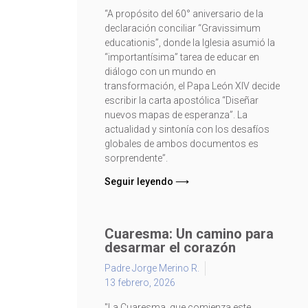
“A propósito del 60° aniversario de la
declaración conciliar “Gravissimum
educationis”, donde la Iglesia asumió la
“importantísima” tarea de educar en
diálogo con un mundo en
transformación, el Papa León XIV decide
escribir la carta apostólica “Diseñar
nuevos mapas de esperanza”. La
actualidad y sintonía con los desafíos
globales de ambos documentos es
sorprendente”.
Seguir leyendo ⟶
Cuaresma: Un camino para
desarmar el corazón
Padre Jorge Merino R.
13 febrero, 2026
"La Cuaresma, que comienza este