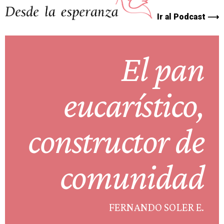
Ir al Podcast ⟶
El pan
eucarístico,
constructor de
comunidad
FERNANDO SOLER E.