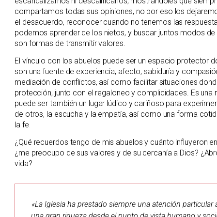
escandalizarnos ni descalificarlos, mostrándoles que siemp
compartamos todas sus opiniones, no por eso los dejaremo
el desacuerdo, reconocer cuando no tenemos las respuest
podemos aprender de los nietos, y buscar juntos modos de li
son formas de transmitir valores.
El vínculo con los abuelos puede ser un espacio protector don
son una fuente de experiencia, afecto, sabiduría y compasi
mediación de conflictos, así como facilitar situaciones donde
protección, junto con el regaloneo y complicidades. Es una 
puede ser también un lugar lúdico y cariñoso para experiment
de otros, la escucha y la empatía, así como una forma cotidi
la fe.
¿Qué recuerdos tengo de mis abuelos y cuánto influyeron en 
¿me preocupo de sus valores y de su cercanía a Dios? ¿Abr
vida?
«La Iglesia ha prestado siempre una atención particular
una gran riqueza desde el punto de vista humano y socia