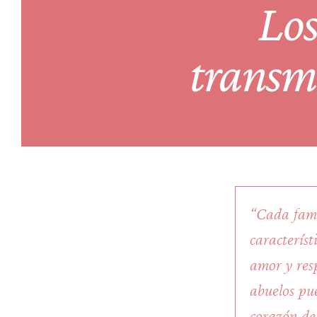
Los
transmi
“Cada fami
caracterís
amor y resp
abuelos pue
corazón de 