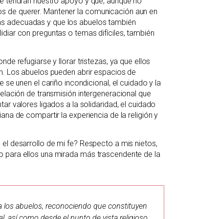
re tendrán nuestro apoyo y que, aunque no
s de querer. Mantener la comunicación aun en
as adecuadas y que los abuelos también
diar con preguntas o temas difíciles, también
de refugiarse y llorar tristezas, ya que ellos
ón. Los abuelos pueden abrir espacios de
 se unen el cariño incondicional, el cuidado y la
relación de transmisión intergeneracional que
ar valores ligados a la solidaridad, el cuidado
ana de compartir la experiencia de la religión y
el desarrollo de mi fe? Respecto a mis nietos,
o para ellos una mirada más trascendente de la
 a los abuelos, reconociendo que constituyen
l, así como desde el punto de vista religioso