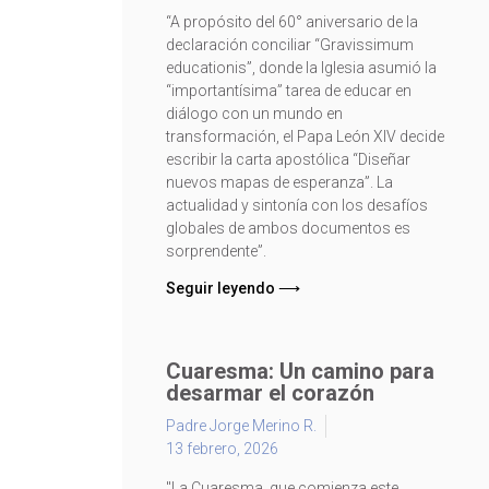
“A propósito del 60° aniversario de la
declaración conciliar “Gravissimum
educationis”, donde la Iglesia asumió la
“importantísima” tarea de educar en
diálogo con un mundo en
transformación, el Papa León XIV decide
escribir la carta apostólica “Diseñar
nuevos mapas de esperanza”. La
actualidad y sintonía con los desafíos
globales de ambos documentos es
sorprendente”.
Seguir leyendo ⟶
Cuaresma: Un camino para
desarmar el corazón
Padre Jorge Merino R.
13 febrero, 2026
"La Cuaresma, que comienza este