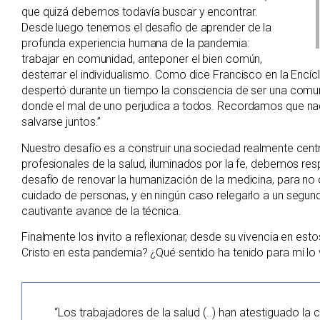
que quizá debemos todavía buscar y encontrar.
Desde luego tenemos el desafío de aprender de la
profunda experiencia humana de la pandemia:
trabajar en comunidad, anteponer el bien común,
desterrar el individualismo. Como dice Francisco en la Encícli
despertó durante un tiempo la consciencia de ser una com
donde el mal de uno perjudica a todos. Recordamos que nad
salvarse juntos.”
Nuestro desafío es a construir una sociedad realmente ce
profesionales de la salud, iluminados por la fe, debemos r
desafío de renovar la humanización de la medicina, para no o
cuidado de personas, y en ningún caso relegarlo a un segun
cautivante avance de la técnica.
Finalmente los invito a reflexionar, desde su vivencia en est
Cristo en esta pandemia? ¿Qué sentido ha tenido para mí lo
“Los trabajadores de la salud (..) han atestiguado la 