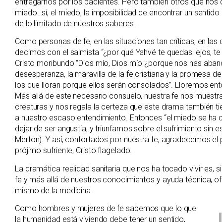
entregarnos por los pacientes. Pero también otros que nos c
miedo…sí, el miedo, la imposibilidad de encontrar un sentido
de lo limitado de nuestros saberes.
Como personas de fe, en las situaciones tan críticas, en las 
decimos con el salmista “¿por qué Yahvé te quedas lejos, te
Cristo moribundo “Dios mío, Dios mío ¿porque nos has aban
desesperanza, la maravilla de la fe cristiana y la promesa 
los que lloran porque ellos serán consolados”. Lloremos ento
Más allá de este necesario consuelo, nuestra fe nos muestr
creaturas y nos regala la certeza que este drama también ti
a nuestro escaso entendimiento. Entonces “el miedo se ha con
dejar de ser angustia, y triunfamos sobre el sufrimiento sin 
Merton). Y así, confortados por nuestra fe, agradecemos el pr
prójimo sufriente, Cristo flagelado.
La dramática realidad sanitaria que nos ha tocado vivir es, s
fe y más allá de nuestros conocimientos y ayuda técnica, of
mismo de la medicina.
Como hombres y mujeres de fe sabemos que lo que
la humanidad está viviendo debe tener un sentido,