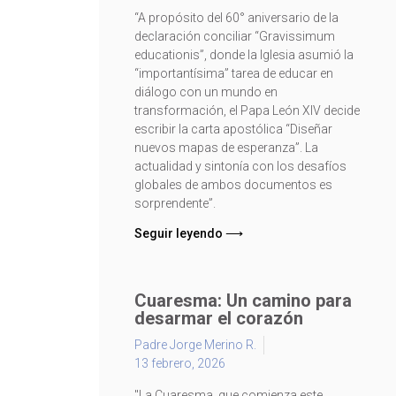
“A propósito del 60° aniversario de la
declaración conciliar “Gravissimum
educationis”, donde la Iglesia asumió la
“importantísima” tarea de educar en
diálogo con un mundo en
transformación, el Papa León XIV decide
escribir la carta apostólica “Diseñar
nuevos mapas de esperanza”. La
actualidad y sintonía con los desafíos
globales de ambos documentos es
sorprendente”.
Seguir leyendo ⟶
Cuaresma: Un camino para
desarmar el corazón
Padre Jorge Merino R.
13 febrero, 2026
"La Cuaresma, que comienza este