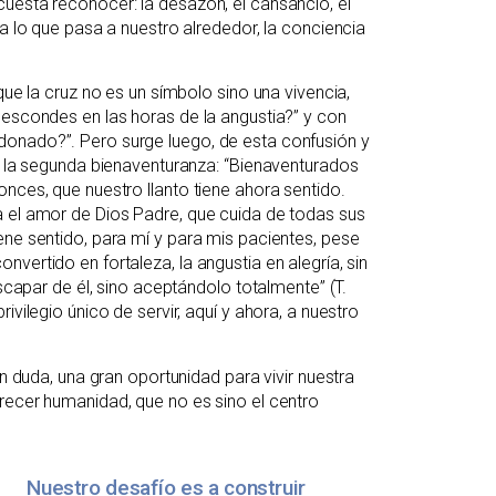
uesta reconocer: la desazón, el cansancio, el
 a lo que pasa a nuestro alrededor, la conciencia
que la cruz no es un símbolo sino una vivencia,
 escondes en las horas de la angustia?” y con
donado?”. Pero surge luego, de esta confusión y
de la segunda bienaventuranza: “Bienaventurados
nces, que nuestro llanto tiene ahora sentido.
a el amor de Dios Padre, que cuida de todas sus
ene sentido, para mí y para mis pacientes, pese
vertido en fortaleza, la angustia en alegría, sin
escapar de él, sino aceptándolo totalmente” (T.
ivilegio único de servir, aquí y ahora, a nuestro
in duda, una gran oportunidad para vivir nuestra
recer humanidad, que no es sino el centro
Nuestro desafío es a construir