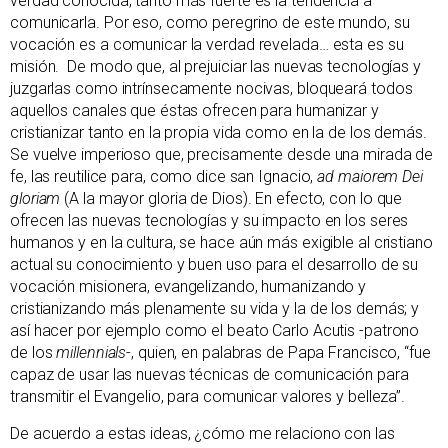
verdad conocida, tanto más fuerte es la tendencia a
comunicarla. Por eso, como peregrino de este mundo, su
vocación es a comunicar la verdad revelada… esta es su
misión. De modo que, al prejuiciar las nuevas tecnologías y
juzgarlas como intrínsecamente nocivas, bloqueará todos
aquellos canales que éstas ofrecen para humanizar y
cristianizar tanto en la propia vida como en la de los demás.
Se vuelve imperioso que, precisamente desde una mirada de
fe, las reutilice para, como dice san Ignacio,
ad maiorem Dei
gloriam
(A la mayor gloria de Dios). En efecto, con lo que
ofrecen las nuevas tecnologías y su impacto en los seres
humanos y en la cultura, se hace aún más exigible al cristiano
actual su conocimiento y buen uso para el desarrollo de su
vocación misionera, evangelizando, humanizando y
cristianizando más plenamente su vida y la de los demás; y
así hacer por ejemplo como el beato Carlo Acutis -patrono
de los
millennials
-, quien, en palabras de Papa Francisco, “fue
capaz de usar las nuevas técnicas de comunicación para
transmitir el Evangelio, para comunicar valores y belleza”.
De acuerdo a estas ideas, ¿cómo me relaciono con las