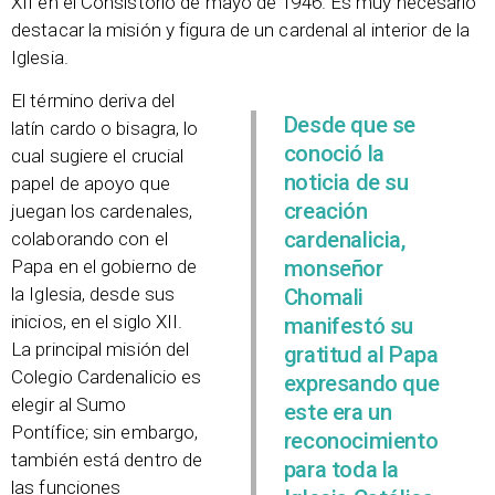
XII en el Consistorio de mayo de 1946. Es muy necesario
destacar la misión y figura de un cardenal al interior de la
Iglesia.
El término deriva del
Desde que se
latín cardo o bisagra, lo
conoció la
cual sugiere el crucial
noticia de su
papel de apoyo que
creación
juegan los cardenales,
cardenalicia,
colaborando con el
monseñor
Papa en el gobierno de
la Iglesia, desde sus
Chomali
inicios, en el siglo XII.
manifestó su
La principal misión del
gratitud al Papa
Colegio Cardenalicio es
expresando que
elegir al Sumo
este era un
Pontífice; sin embargo,
reconocimiento
también está dentro de
para toda la
las funciones