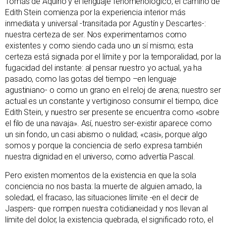
Tomás de Aquino y el lenguaje fenomenológico, el camino de
Edith Stein comienza por la experiencia interior más
inmediata y universal -transitada por Agustín y Descartes-:
nuestra certeza de ser. Nos experimentamos como
existentes y como siendo cada uno un sí mismo; esta
certeza está signada por el límite y por la temporalidad, por la
fugacidad del instante: al pensar nuestro yo actual, ya ha
pasado, como las gotas del tiempo –en lenguaje
agustiniano- o como un grano en el reloj de arena; nuestro ser
actual es un constante y vertiginoso consumir el tiempo, dice
Edith Stein, y nuestro ser presente se encuentra como «sobre
el filo de una navaja». Así, nuestro ser-existir aparece como
un sin fondo, un casi abismo o nulidad; «casi», porque algo
somos y porque la conciencia de serlo expresa también
nuestra dignidad en el universo, como advertía Pascal.
Pero existen momentos de la existencia en que la sola
conciencia no nos basta: la muerte de alguien amado, la
soledad, el fracaso, las situaciones límite -en el decir de
Jaspers- que rompen nuestra cotidianeidad y nos llevan al
límite del dolor, la existencia quebrada, el significado roto, el