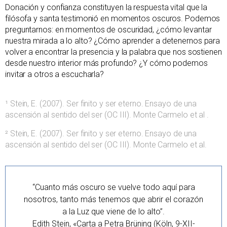
Donación y confianza constituyen la respuesta vital que la
filósofa y santa testimonió en momentos oscuros. Podemos
preguntarnos: en momentos de oscuridad, ¿cómo levantar
nuestra mirada a lo alto? ¿Cómo aprender a detenernos para
volver a encontrar la presencia y la palabra que nos sostienen
desde nuestro interior más profundo? ¿Y cómo podemos
invitar a otros a escucharla?
¹ Stein, E. (2007). Ser finito y ser eterno. Ensayo de una
ascensión al sentido del ser (OC III). Monte Carmelo et al .
² Stein, E. (2007). Ser finito y ser eterno. Ensayo de una
ascensión al sentido del ser (OC III). Monte Carmelo et al.
“Cuanto más oscuro se vuelve todo aquí para
nosotros, tanto más tenemos que abrir el corazón
a la Luz que viene de lo alto”.
Edith Stein, «Carta a Petra Brüning (Köln, 9-XII-