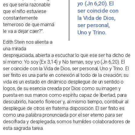
yo
(Jn 6,20). El
es que sería razonable
ser coincide con
que el niño estuviese
la Vida de Dios,
constantemente
temeroso de que mamá
ser personal,
le va a dejar caer?”.
Uno y Trino.
Edith Stein nos alienta a
una mirada
desprejuiciada, abierta a escuchar lo que ese ser ha dicho de
sí mismo: Yo soy (Ex 3,14) y No teman, soy yo (Jn 6,20). El
ser coincide con la Vida de Dios, ser personal, Uno y Trino. El
ser finito es una parte en conexión al todo de la creación; su
vida es un estado en dinámico despliegue de un sentido o
logos, de su esencia creada por Dios como su imagen y
puesta en sus manos como espíritu capaz de libertad, para
descubrirlo, hacerlo florecer y, al mismo tiempo, contribuir al
despliegue de otros en fraterna disposición. El ser finito es
como una palabra pronunciada por el ser eterno para ser
descifrada y desplegada; somos humildes colaboradores de
esta sagrada tarea.